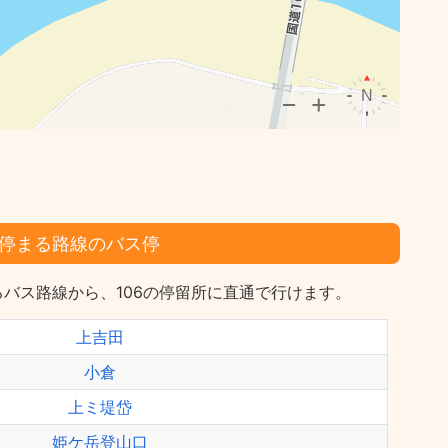
停まる路線のバス停
バス路線から、106の停留所に直通で行けます。
上吉田
小倉
上ミ堤岱
姫ケ岳登山口