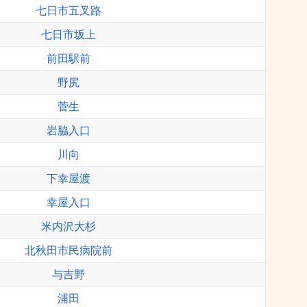
七日市五叉路
七日市坂上
前田駅前
野尻
菅生
岩脇入口
川向
下幸屋渡
幸屋入口
米内沢大杉
北秋田市民病院前
与吉野
浦田