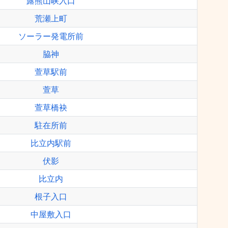
露熊山峡入口
荒瀬上町
ソーラー発電所前
脇神
萱草駅前
萱草
萱草橋袂
駐在所前
比立内駅前
伏影
比立内
根子入口
中屋敷入口