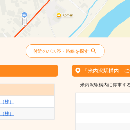
付近のバス停・路線を探す
「米内沢駅構内」に
米内沢駅構内に停車する
（株）
（株）