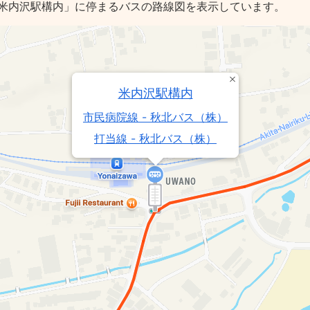
米内沢駅構内」に停まるバスの路線図を表示しています。
米内沢駅構内
市民病院線 - 秋北バス（株）
打当線 - 秋北バス（株）