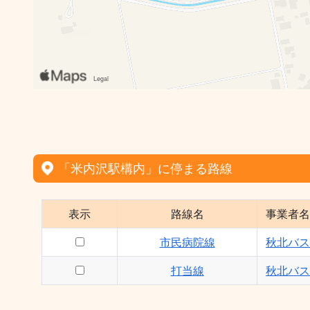
「米内沢駅構内」に停まる路線
表示
路線名
事業者名
市民病院線
秋北バス
打当線
秋北バス