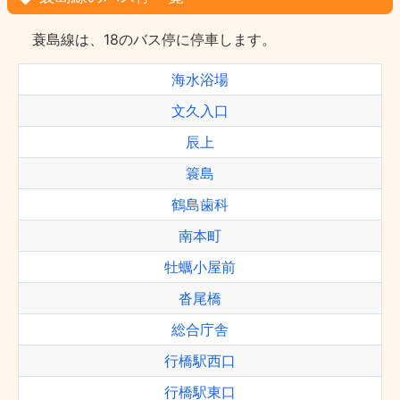
蓑島線は、18のバス停に停車します。
海水浴場
文久入口
辰上
簑島
鶴島歯科
南本町
牡蠣小屋前
沓尾橋
総合庁舎
行橋駅西口
行橋駅東口