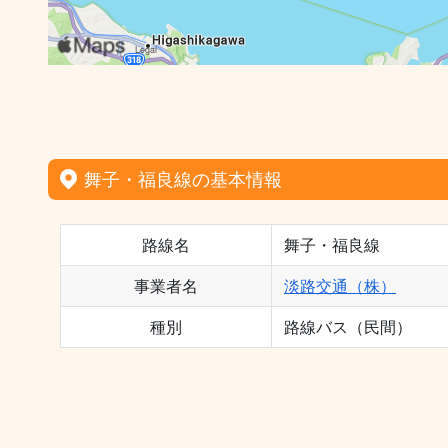
舞子・福良線の基本情報
路線名
舞子・福良線
事業者名
淡路交通（株）
種別
路線バス（民間）