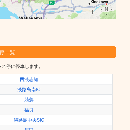
停一覧
バス停に停車します。
西淡志知
淡路島南IC
苅藻
福良
淡路島中央SIC