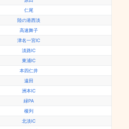
原田
仁尾
陸の港西淡
高速舞子
津名一宮IC
淡路IC
東浦IC
本四仁井
遠田
洲本IC
緑PA
榎列
北淡IC