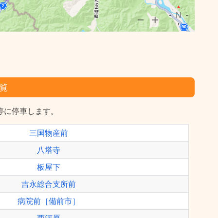
覧
停に停車します。
三国物産前
八塔寺
板屋下
吉永総合支所前
病院前［備前市］