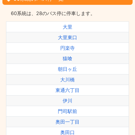
60系統は、28のバス停に停車します。
大里
大里東口
円楽寺
猿喰
朝日ヶ丘
大川橋
東通六丁目
伊川
門司駅前
奥田一丁目
奥田口