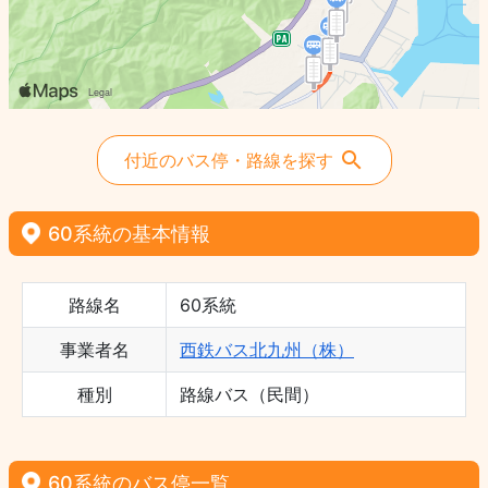
付近のバス停・路線を探す
60系統の基本情報
路線名
60系統
事業者名
西鉄バス北九州（株）
種別
路線バス（民間）
60系統のバス停一覧