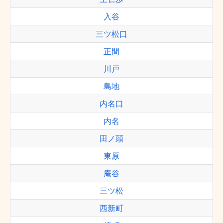
入谷
三ツ松口
正間
川戸
島地
内名口
内名
田ノ頭
東原
庵谷
三ツ松
西新町