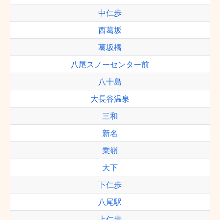
中仁歩
西葛坂
葛坂橋
八尾スノーセンター前
八十島
大長谷温泉
三和
新名
乗嶺
大下
下仁歩
八尾駅
上仁歩