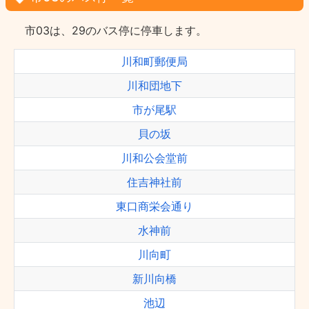
市03は、29のバス停に停車します。
川和町郵便局
川和団地下
市が尾駅
貝の坂
川和公会堂前
住吉神社前
東口商栄会通り
水神前
川向町
新川向橋
池辺