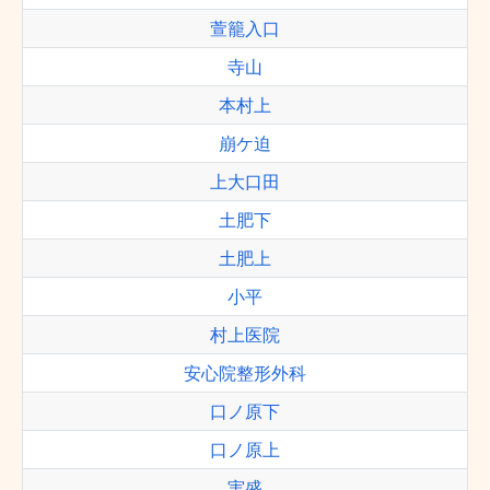
萱籠入口
寺山
本村上
崩ケ迫
上大口田
土肥下
土肥上
小平
村上医院
安心院整形外科
口ノ原下
口ノ原上
実盛