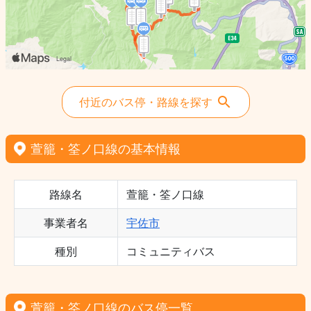
付近のバス停・路線を探す
萱籠・筌ノ口線の基本情報
路線名
萱籠・筌ノ口線
事業者名
宇佐市
種別
コミュニティバス
萱籠・筌ノ口線のバス停一覧