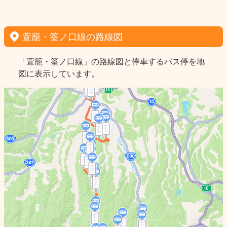
萱籠・筌ノ口線の路線図
「萱籠・筌ノ口線」の路線図と停車するバス停を地
図に表示しています。