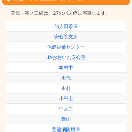
萱籠・筌ノ口線は、27のバス停に停車します。
仙人田茶屋
安心院支所
保健福祉センター
JAおおいた安心院
本村中
田代
本村
小平上
中入口
野山
萱籠消防機庫