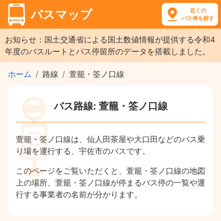
近くの
バスマップ
バス停を探す
お知らせ：国土交通省による国土数値情報が提供する令和4
年度のバスルートとバス停留所のデータを搭載しました。
ホーム
路線
萱籠・筌ノ口線
バス路線: 萱籠・筌ノ口線
萱籠・筌ノ口線は、仙人田茶屋や大口田などのバス乗
り場を運行する、宇佐市のバスです。
このページをご覧いただくと、萱籠・筌ノ口線の地図
上の場所、萱籠・筌ノ口線が停まるバス停の一覧や運
行する事業者の名前が分かります。