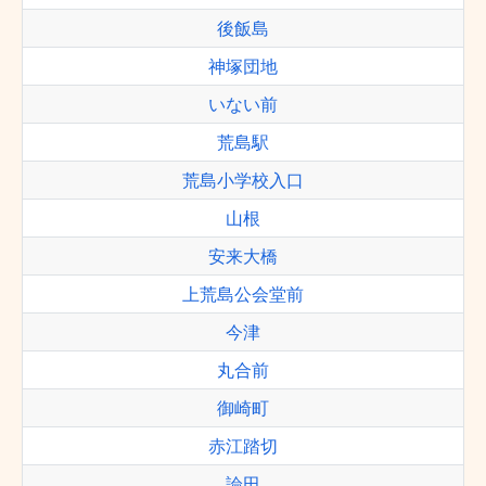
後飯島
神塚団地
いない前
荒島駅
荒島小学校入口
山根
安来大橋
上荒島公会堂前
今津
丸合前
御崎町
赤江踏切
論田