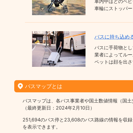
車内中ほどのベビ
車輪にストッパー
バスに持ち込め
バスに手荷物とし
業者によってルー
ペットは顔を出さ
バスマップとは
バスマップは、各バス事業者や国土数値情報（国土
（最終更新日：2024年2月10日）
251,694のバス停と23,608のバス路線の情
を表示できます。