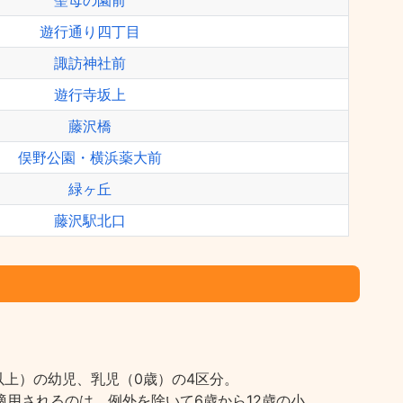
聖母の園前
遊行通り四丁目
諏訪神社前
遊行寺坂上
藤沢橋
俣野公園・横浜薬大前
緑ヶ丘
藤沢駅北口
上）の幼児、乳児（0歳）の4区分。
用されるのは、例外を除いて6歳から12歳の小