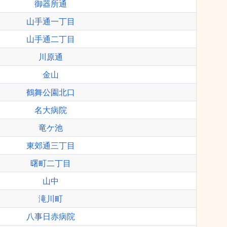
御器所通
山手通一丁目
山手通二丁目
川原通
金山
鶴舞公園北口
名大病院
竜ケ池
東郊通三丁目
曙町二丁目
山中
滝川町
八事日赤病院