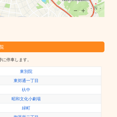
覧
停に停車します。
東別院
東郊通一丁目
杁中
昭和文化小劇場
緑町