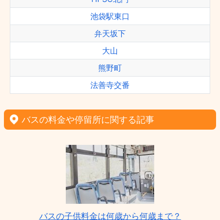
池袋駅東口
弁天坂下
大山
熊野町
法善寺交番
バスの料金や停留所に関する記事
バスの子供料金は何歳から何歳まで？