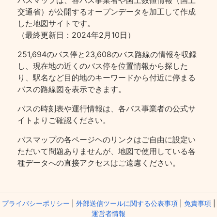
バスマップは、各バス事業者や国土数値情報（国土
交通省）が公開するオープンデータを加工して作成
した地図サイトです。
（最終更新日：2024年2月10日）
251,694のバス停と23,608のバス路線の情報を収録
し、現在地の近くのバス停を位置情報から探した
り、駅名など目的地のキーワードから付近に停まる
バスの路線図を表示できます。
バスの時刻表や運行情報は、各バス事業者の公式サ
イトよりご確認ください。
バスマップの各ページヘのリンクはご自由に設定い
ただいて問題ありませんが、地図で使用している各
種データへの直接アクセスはご遠慮ください。
プライバシーポリシー
|
外部送信ツールに関する公表事項
|
免責事項
|
運営者情報