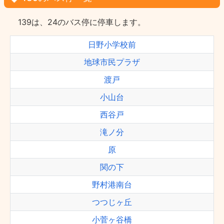
139は、24のバス停に停車します。
日野小学校前
地球市民プラザ
渡戸
小山台
西谷戸
滝ノ分
原
関の下
野村港南台
つつじヶ丘
小菅ヶ谷橋