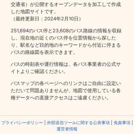
交通省）が公開するオープンデータを加工して作成
した地図サイトです。
（最終更新日：2024年2月10日）
251,694のバス停と23,608のバス路線の情報を収録
し、現在地の近くのバス停を位置情報から探した
り、駅名など目的地のキーワードから付近に停まる
バスの路線図を表示できます。
バスの時刻表や運行情報は、各バス事業者の公式サ
イトよりご確認ください。
バスマップの各ページヘのリンクはご自由に設定い
ただいて問題ありませんが、地図で使用している各
種データへの直接アクセスはご遠慮ください。
プライバシーポリシー
|
外部送信ツールに関する公表事項
|
免責事項
|
運営者情報