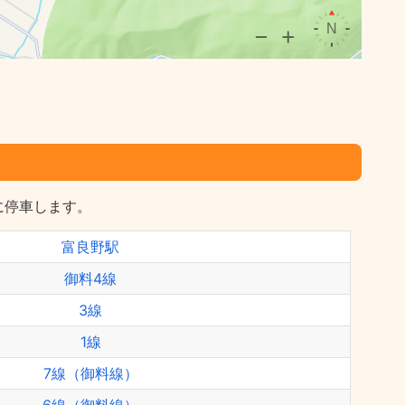
に停車します。
富良野駅
御料4線
3線
1線
7線（御料線）