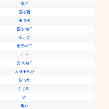
横砂
横砂西
庵原橋
横砂南町
承元寺
承元寺下
井上
興津東町
興津小学校
新清水
仲浜町
辻
折戸