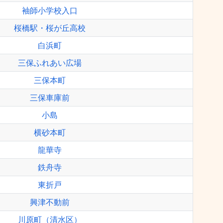
袖師小学校入口
桜橋駅・桜が丘高校
白浜町
三保ふれあい広場
三保本町
三保車庫前
小島
横砂本町
龍華寺
鉄舟寺
東折戸
興津不動前
川原町（清水区）