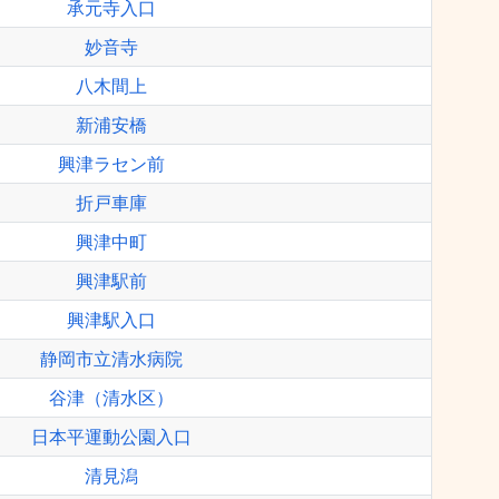
承元寺入口
妙音寺
八木間上
新浦安橋
興津ラセン前
折戸車庫
興津中町
興津駅前
興津駅入口
静岡市立清水病院
谷津（清水区）
日本平運動公園入口
清見潟