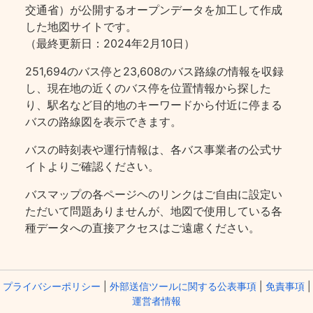
交通省）が公開するオープンデータを加工して作成
した地図サイトです。
（最終更新日：2024年2月10日）
251,694のバス停と23,608のバス路線の情報を収録
し、現在地の近くのバス停を位置情報から探した
り、駅名など目的地のキーワードから付近に停まる
バスの路線図を表示できます。
バスの時刻表や運行情報は、各バス事業者の公式サ
イトよりご確認ください。
バスマップの各ページヘのリンクはご自由に設定い
ただいて問題ありませんが、地図で使用している各
種データへの直接アクセスはご遠慮ください。
プライバシーポリシー
|
外部送信ツールに関する公表事項
|
免責事項
|
運営者情報