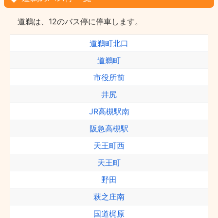
道鵜は、12のバス停に停車します。
道鵜町北口
道鵜町
市役所前
井尻
JR高槻駅南
阪急高槻駅
天王町西
天王町
野田
萩之庄南
国道梶原