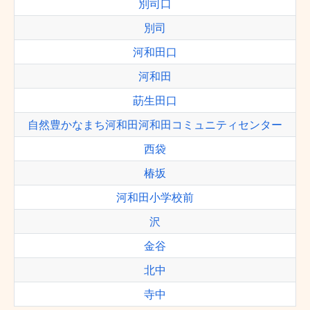
別司口
別司
河和田口
河和田
莇生田口
自然豊かなまち河和田河和田コミュニティセンター
西袋
椿坂
河和田小学校前
沢
金谷
北中
寺中