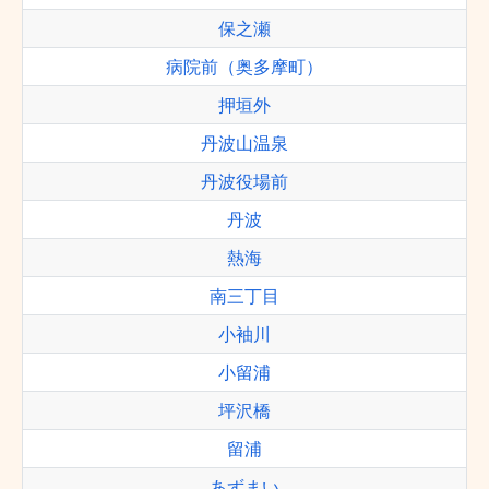
保之瀬
病院前（奥多摩町）
押垣外
丹波山温泉
丹波役場前
丹波
熱海
南三丁目
小袖川
小留浦
坪沢橋
留浦
あずまい