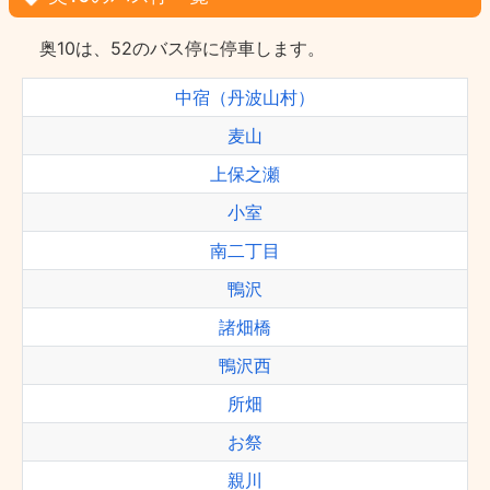
奥10は、52のバス停に停車します。
中宿（丹波山村）
麦山
上保之瀬
小室
南二丁目
鴨沢
諸畑橋
鴨沢西
所畑
お祭
親川