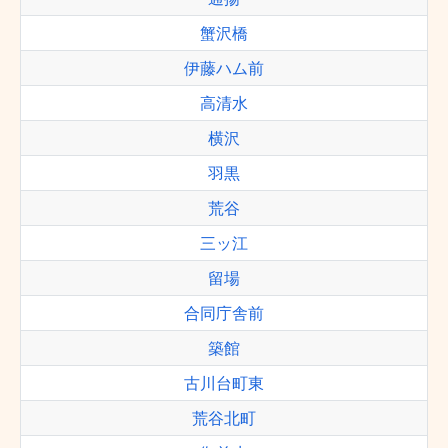
蟹沢橋
伊藤ハム前
高清水
横沢
羽黒
荒谷
三ッ江
留場
合同庁舎前
築館
古川台町東
荒谷北町