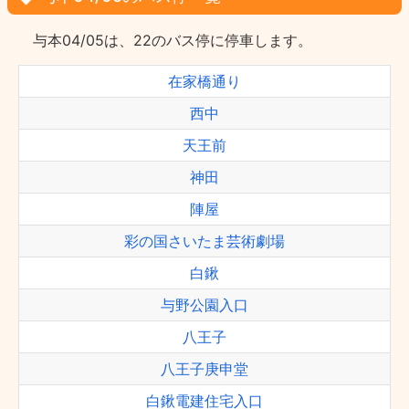
与本04/05は、22のバス停に停車します。
在家橋通り
西中
天王前
神田
陣屋
彩の国さいたま芸術劇場
白鍬
与野公園入口
八王子
八王子庚申堂
白鍬電建住宅入口