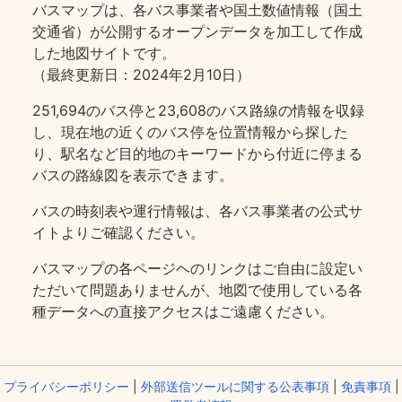
バスマップは、各バス事業者や国土数値情報（国土
交通省）が公開するオープンデータを加工して作成
した地図サイトです。
（最終更新日：2024年2月10日）
251,694のバス停と23,608のバス路線の情報を収録
し、現在地の近くのバス停を位置情報から探した
り、駅名など目的地のキーワードから付近に停まる
バスの路線図を表示できます。
バスの時刻表や運行情報は、各バス事業者の公式サ
イトよりご確認ください。
バスマップの各ページヘのリンクはご自由に設定い
ただいて問題ありませんが、地図で使用している各
種データへの直接アクセスはご遠慮ください。
プライバシーポリシー
|
外部送信ツールに関する公表事項
|
免責事項
|