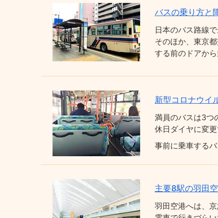
バスの乗り方と
日本のバス路線で
そのほか、東京都
する前のドアから
新型コロナウイ
満員のバスは3つ
休日ダイヤに変更
事前に乗車するバ
主要8駅の羽田
羽田空港へは、京
電車で行きづらい