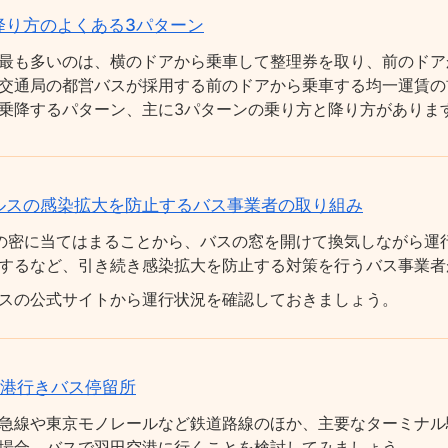
降り方のよくある3パターン
最も多いのは、横のドアから乗車して整理券を取り、前のドア
交通局の都営バスが採用する前のドアから乗車する均一運賃の
乗降するパターン、主に3パターンの乗り方と降り方がありま
ルスの感染拡大を防止するバス事業者の取り組み
の密に当てはまることから、バスの窓を開けて換気しながら運
するなど、引き続き感染拡大を防止する対策を行うバス事業者
スの公式サイトから運行状況を確認しておきましょう。
空港行きバス停留所
急線や東京モノレールなど鉄道路線のほか、主要なターミナル
場合、バスで羽田空港に行くことを検討してみましょう。