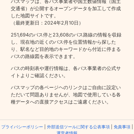
バスマップは、各バス事業者や国土数値情報（国土
交通省）が公開するオープンデータを加工して作成
した地図サイトです。
（最終更新日：2024年2月10日）
251,694のバス停と23,608のバス路線の情報を収録
し、現在地の近くのバス停を位置情報から探した
り、駅名など目的地のキーワードから付近に停まる
バスの路線図を表示できます。
バスの時刻表や運行情報は、各バス事業者の公式サ
イトよりご確認ください。
バスマップの各ページヘのリンクはご自由に設定い
ただいて問題ありませんが、地図で使用している各
種データへの直接アクセスはご遠慮ください。
プライバシーポリシー
|
外部送信ツールに関する公表事項
|
免責事項
|
運営者情報