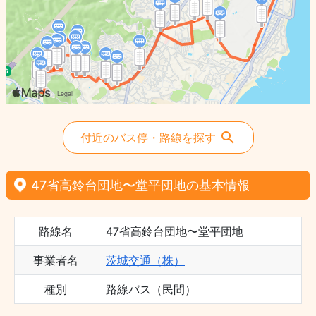
付近のバス停・路線を探す
47省高鈴台団地〜堂平団地の基本情報
路線名
47省高鈴台団地〜堂平団地
事業者名
茨城交通（株）
種別
路線バス（民間）