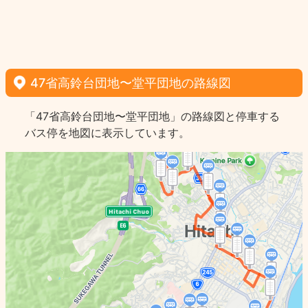
47省高鈴台団地〜堂平団地の路線図
「47省高鈴台団地〜堂平団地」の路線図と停車する
バス停を地図に表示しています。