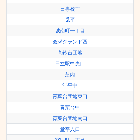
日専校前
兎平
城南町一丁目
会瀬グランド西
高鈴台団地
日立駅中央口
芝内
堂平中
青葉台団地東口
青葉台中
青葉台団地南口
堂平入口