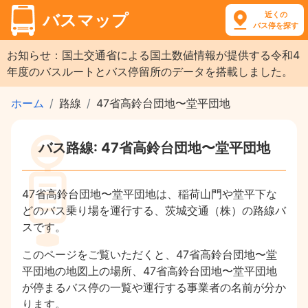
近くの
バスマップ
バス停を探す
お知らせ：国土交通省による国土数値情報が提供する令和4
年度のバスルートとバス停留所のデータを搭載しました。
ホーム
路線
47省高鈴台団地〜堂平団地
バス路線: 47省高鈴台団地〜堂平団地
47省高鈴台団地〜堂平団地は、稲荷山門や堂平下な
どのバス乗り場を運行する、茨城交通（株）の路線バ
スです。
このページをご覧いただくと、47省高鈴台団地〜堂
平団地の地図上の場所、47省高鈴台団地〜堂平団地
が停まるバス停の一覧や運行する事業者の名前が分か
ります。