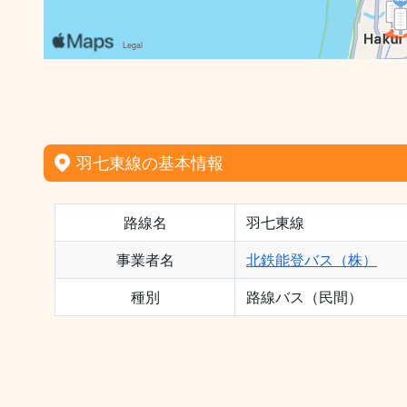
羽七東線の基本情報
路線名
羽七東線
事業者名
北鉄能登バス（株）
種別
路線バス（民間）