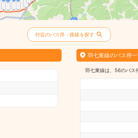
付近のバス停・路線を探す
羽七東線のバス停一
羽七東線は、56のバス