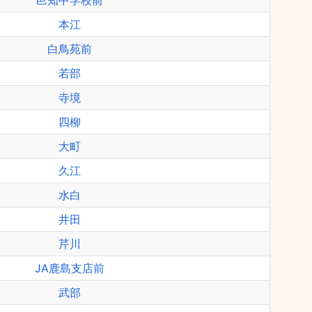
邑知中学校前
本江
白鳥苑前
若部
寺境
四柳
大町
久江
水白
井田
芹川
JA鹿島支店前
武部