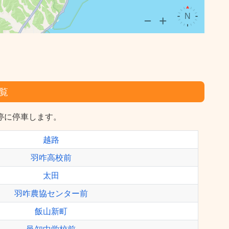
覧
停に停車します。
越路
羽咋高校前
太田
羽咋農協センター前
飯山新町