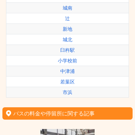
城南
辻
新地
城北
臼杵駅
小学校前
中津浦
若葉区
市浜
バスの料金や停留所に関する記事