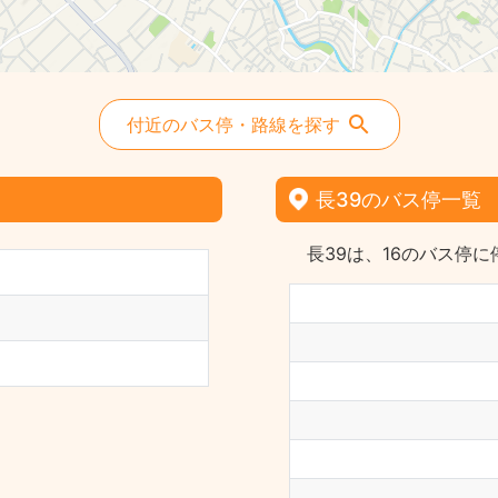
付近のバス停・路線を探す
長39のバス停一覧
長39は、16のバス停