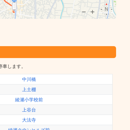
に停車します。
中川橋
上土棚
綾瀬小学校前
上谷台
大法寺