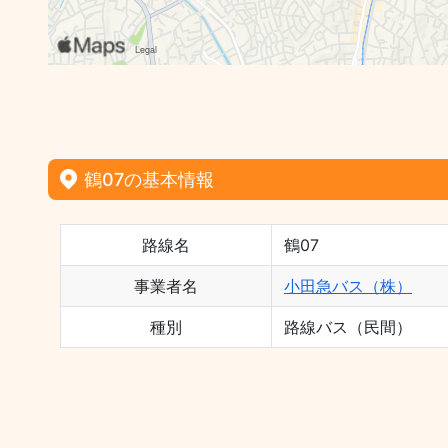
鶴07の基本情報
路線名
鶴07
事業者名
小田急バス（株）
種別
路線バス（民間）