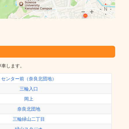
停車します。
センター前（奈良北団地）
三輪入口
岡上
奈良北団地
三輪緑山二丁目