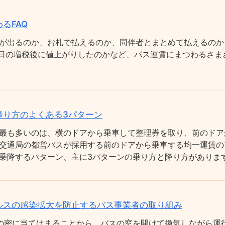
るFAQ
が出るのか、お札で払えるのか、同伴者とまとめて払えるのか
0月1日の増税後に値上がりしたのかなど、バス運賃にまつわるさ
降り方のよくある3パターン
最も多いのは、横のドアから乗車して整理券を取り、前のドア
交通局の都営バスが採用する前のドアから乗車する均一運賃の
乗降するパターン、主に3パターンの乗り方と降り方がありま
ルスの感染拡大を防止するバス事業者の取り組み
の密に当てはまることから、バスの窓を開けて換気しながら運