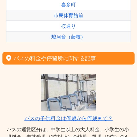
喜多町
市民体育館前
桜通り
駿河台（藤枝）
バスの料金や停留所に関する記事
バスの子供料金は何歳から何歳まで？
バスの運賃区分は、中学生以上の大人料金、小学生の小
児料金、未就学児（1歳以上）の幼児、乳児（0歳）の4