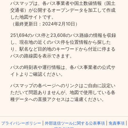
バスマップは、各バス事業者や国土数値情報（国土
交通省）が公開するオープンデータを加工して作成
した地図サイトです。
（最終更新日：2024年2月10日）
251,694のバス停と23,608のバス路線の情報を収録
し、現在地の近くのバス停を位置情報から探した
り、駅名など目的地のキーワードから付近に停まる
バスの路線図を表示できます。
バスの時刻表や運行情報は、各バス事業者の公式サ
イトよりご確認ください。
バスマップの各ページヘのリンクはご自由に設定い
ただいて問題ありませんが、地図で使用している各
種データへの直接アクセスはご遠慮ください。
プライバシーポリシー
|
外部送信ツールに関する公表事項
|
免責事項
|