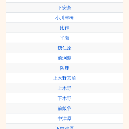
下安条
小川津橋
比作
平瀬
穂仁原
前渕渡
防鹿
上木野宮前
上木野
下木野
前飯谷
中津原
下中津原