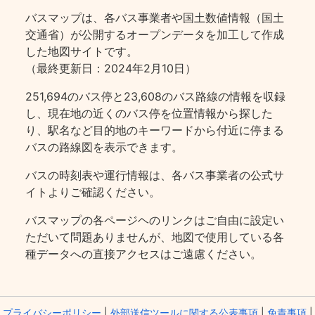
バスマップは、各バス事業者や国土数値情報（国土
交通省）が公開するオープンデータを加工して作成
した地図サイトです。
（最終更新日：2024年2月10日）
251,694のバス停と23,608のバス路線の情報を収録
し、現在地の近くのバス停を位置情報から探した
り、駅名など目的地のキーワードから付近に停まる
バスの路線図を表示できます。
バスの時刻表や運行情報は、各バス事業者の公式サ
イトよりご確認ください。
バスマップの各ページヘのリンクはご自由に設定い
ただいて問題ありませんが、地図で使用している各
種データへの直接アクセスはご遠慮ください。
プライバシーポリシー
|
外部送信ツールに関する公表事項
|
免責事項
|