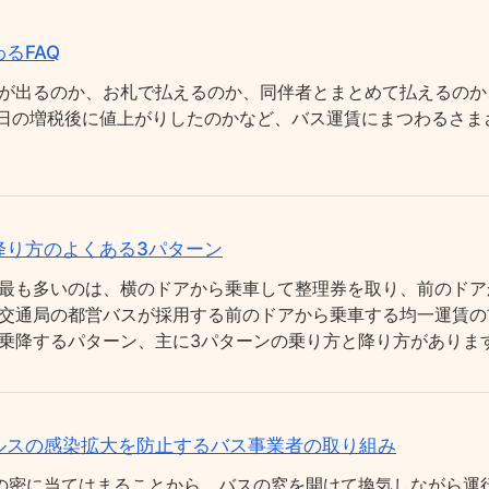
るFAQ
が出るのか、お札で払えるのか、同伴者とまとめて払えるのか
0月1日の増税後に値上がりしたのかなど、バス運賃にまつわるさ
降り方のよくある3パターン
最も多いのは、横のドアから乗車して整理券を取り、前のドア
交通局の都営バスが採用する前のドアから乗車する均一運賃の
乗降するパターン、主に3パターンの乗り方と降り方がありま
ルスの感染拡大を防止するバス事業者の取り組み
の密に当てはまることから、バスの窓を開けて換気しながら運