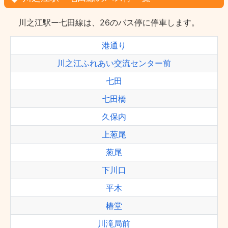
川之江駅ー七田線は、26のバス停に停車します。
港通り
川之江ふれあい交流センター前
七田
七田橋
久保内
上葱尾
葱尾
下川口
平木
椿堂
川滝局前