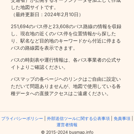
交通省）が公開するオープンデータを加工して作成
した地図サイトです。
（最終更新日：2024年2月10日）
251,694のバス停と23,608のバス路線の情報を収録
し、現在地の近くのバス停を位置情報から探した
り、駅名など目的地のキーワードから付近に停まる
バスの路線図を表示できます。
バスの時刻表や運行情報は、各バス事業者の公式サ
イトよりご確認ください。
バスマップの各ページヘのリンクはご自由に設定い
ただいて問題ありませんが、地図で使用している各
種データへの直接アクセスはご遠慮ください。
プライバシーポリシー
|
外部送信ツールに関する公表事項
|
免責事項
|
運営者情報
© 2015-2024 busmap.info