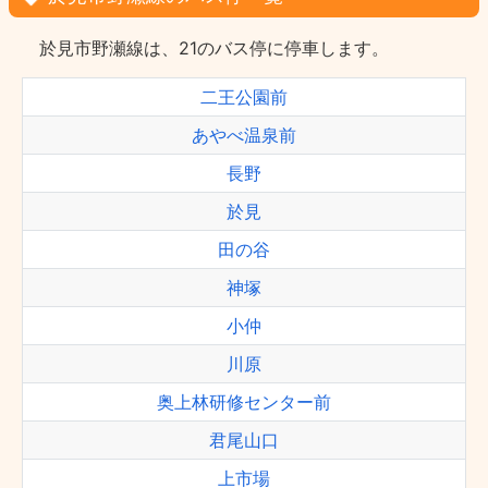
於見市野瀬線は、21のバス停に停車します。
二王公園前
あやべ温泉前
長野
於見
田の谷
神塚
小仲
川原
奥上林研修センター前
君尾山口
上市場