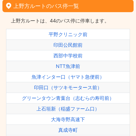
上野方ルートのバス停一覧
上野方ルートは、44のバス停に停車します。
平野クリニック前
印田公民館前
西部中学校前
NTT魚津前
魚津インター口（ヤマト急便前）
印田口（サツキモータース前）
グリーンタウン青葉台（志むらの寿司前）
上石垣新（稲盛ファーム口）
大海寺野高速下
真成寺町