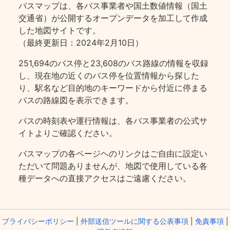
バスマップは、各バス事業者や国土数値情報（国土
交通省）が公開するオープンデータを加工して作成
した地図サイトです。
（最終更新日：2024年2月10日）
251,694のバス停と23,608のバス路線の情報を収録
し、現在地の近くのバス停を位置情報から探した
り、駅名など目的地のキーワードから付近に停まる
バスの路線図を表示できます。
バスの時刻表や運行情報は、各バス事業者の公式サ
イトよりご確認ください。
バスマップの各ページヘのリンクはご自由に設定い
ただいて問題ありませんが、地図で使用している各
種データへの直接アクセスはご遠慮ください。
プライバシーポリシー
|
外部送信ツールに関する公表事項
|
免責事項
|