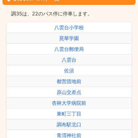
調35は、22のバス停に停車します。
八雲台小学校
晃華学園
八雲台郵便局
八雲台
佐須
都営団地前
原山交差点
杏林大学病院前
東町三丁目
調布駅北口
青渭神社前