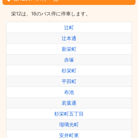
栄12は、16のバス停に停車します。
辻町
辻本通
新栄町
赤塚
杉栄町
平田町
布池
若葉通
杉栄町五丁目
瑠璃光町
安井町東