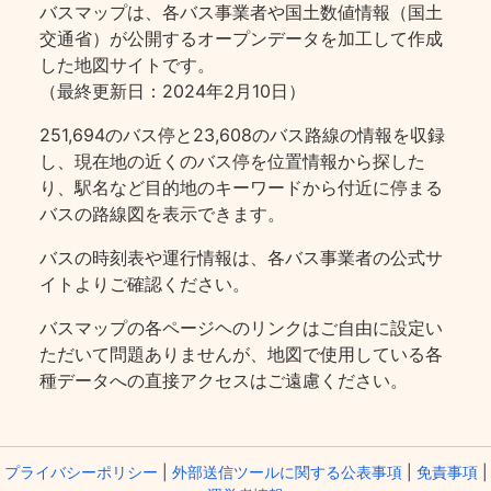
バスマップは、各バス事業者や国土数値情報（国土
交通省）が公開するオープンデータを加工して作成
した地図サイトです。
（最終更新日：2024年2月10日）
251,694のバス停と23,608のバス路線の情報を収録
し、現在地の近くのバス停を位置情報から探した
り、駅名など目的地のキーワードから付近に停まる
バスの路線図を表示できます。
バスの時刻表や運行情報は、各バス事業者の公式サ
イトよりご確認ください。
バスマップの各ページヘのリンクはご自由に設定い
ただいて問題ありませんが、地図で使用している各
種データへの直接アクセスはご遠慮ください。
プライバシーポリシー
|
外部送信ツールに関する公表事項
|
免責事項
|