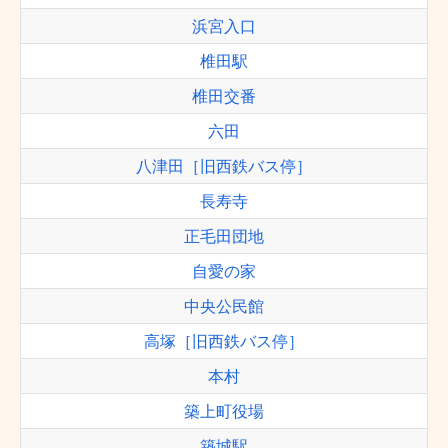
浜宮入口
椎田駅
椎田交番
六田
八津田［旧西鉄バス停］
長寿寺
正毛田団地
自愛の家
中央公民館
高塚［旧西鉄バス停］
本村
築上町役場
築城駅