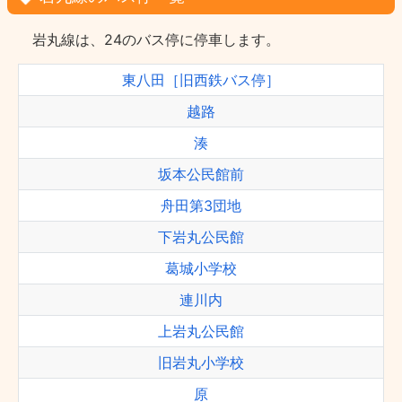
岩丸線は、24のバス停に停車します。
東八田［旧西鉄バス停］
越路
湊
坂本公民館前
舟田第3団地
下岩丸公民館
葛城小学校
連川内
上岩丸公民館
旧岩丸小学校
原