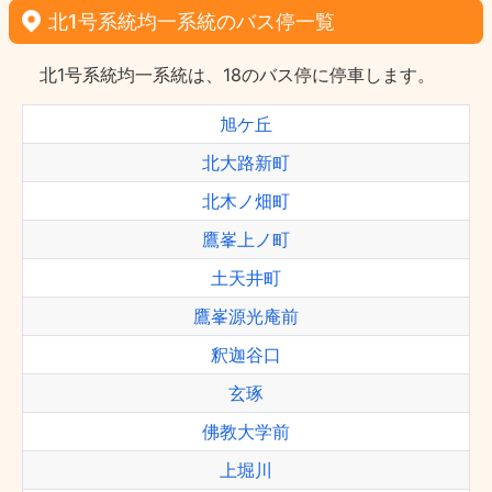
北1号系統均一系統のバス停一覧
北1号系統均一系統は、18のバス停に停車します。
旭ケ丘
北大路新町
北木ノ畑町
鷹峯上ノ町
土天井町
鷹峯源光庵前
釈迦谷口
玄琢
佛教大学前
上堀川