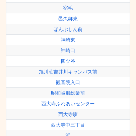
宿毛
邑久郷東
ほんぶしん前
神崎東
神崎口
四ツ谷
旭川荘吉井川キャンパス前
観音院入口
昭和被服総業前
西大寺ふれあいセンター
西大寺駅
西大寺中三丁目
浜