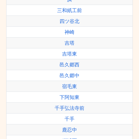
三和紙工前
四ツ谷北
神崎
吉塔
吉塔東
邑久郷西
邑久郷中
宿毛東
下阿知東
千手弘法寺前
千手
鹿忍中