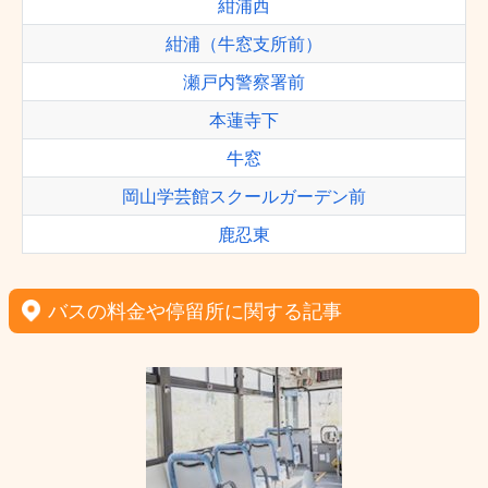
紺浦西
紺浦（牛窓支所前）
瀬戸内警察署前
本蓮寺下
牛窓
岡山学芸館スクールガーデン前
鹿忍東
バスの料金や停留所に関する記事