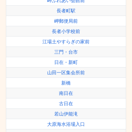
岬ふれあい会館前
長者町駅
岬郵便局前
長者小学校前
江場土やすらぎの家前
三門・台市
日在・新町
山田一区集会所前
新橋
南日在
古日在
若山伊能滝
大原海水浴場入口