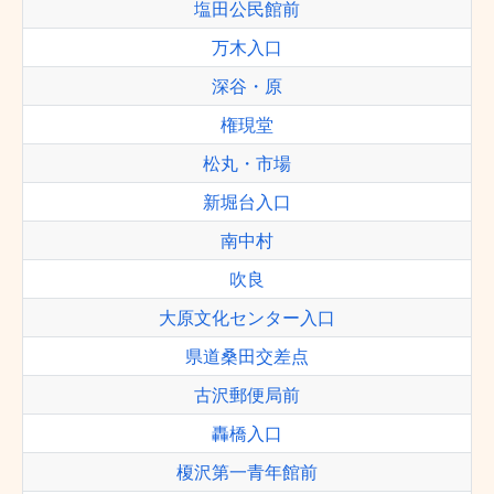
塩田公民館前
万木入口
深谷・原
権現堂
松丸・市場
新堀台入口
南中村
吹良
大原文化センター入口
県道桑田交差点
古沢郵便局前
轟橋入口
榎沢第一青年館前