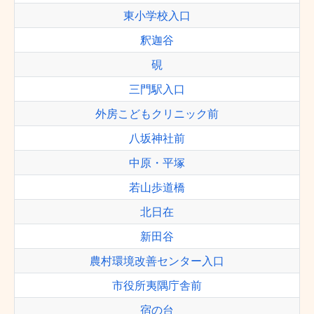
東小学校入口
釈迦谷
硯
三門駅入口
外房こどもクリニック前
八坂神社前
中原・平塚
若山歩道橋
北日在
新田谷
農村環境改善センター入口
市役所夷隅庁舎前
宿の台