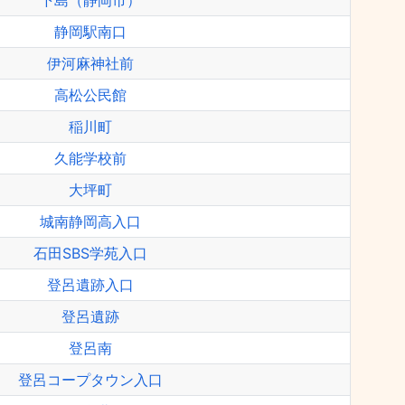
下島（静岡市）
静岡駅南口
伊河麻神社前
高松公民館
稲川町
久能学校前
大坪町
城南静岡高入口
石田SBS学苑入口
登呂遺跡入口
登呂遺跡
登呂南
登呂コープタウン入口