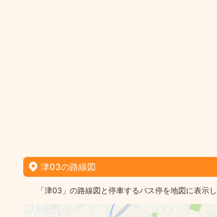
津03の路線図
「津03」の路線図と停車するバス停を地図に表示