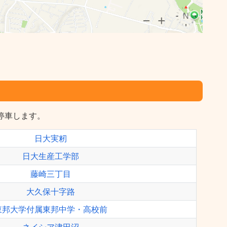
に停車します。
日大実籾
日大生産工学部
藤崎三丁目
大久保十字路
東邦大学付属東邦中学・高校前