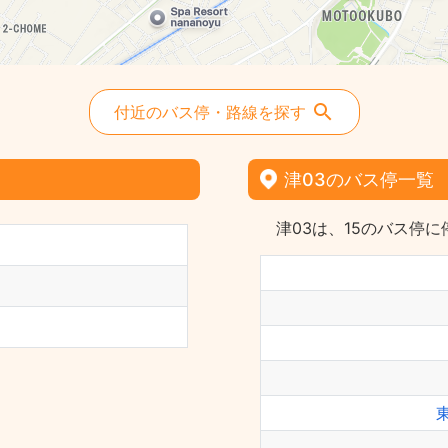
付近のバス停・路線を探す
津03のバス停一覧
津03は、15のバス停