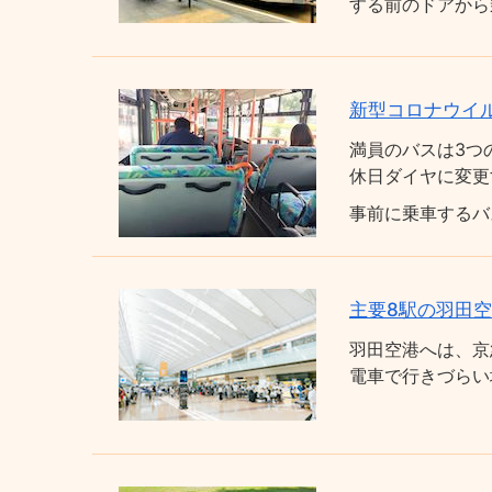
する前のドアから
新型コロナウイ
満員のバスは3つ
休日ダイヤに変更
事前に乗車するバ
主要8駅の羽田
羽田空港へは、京
電車で行きづらい