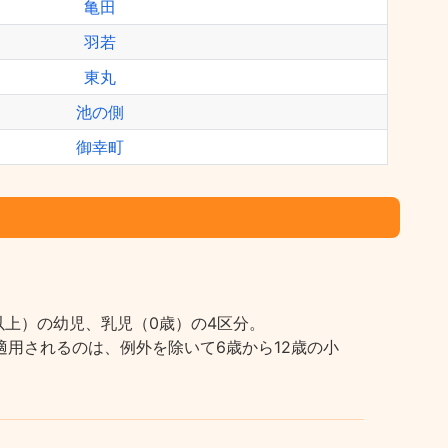
亀田
羽若
東丸
池の側
御幸町
上）の幼児、乳児（0歳）の4区分。
用されるのは、例外を除いて6歳から12歳の小