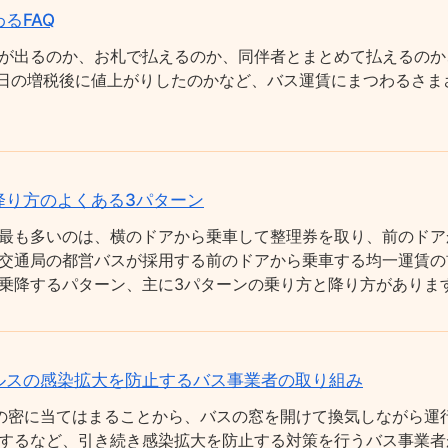
るFAQ
が出るのか、お札で払えるのか、同伴者とまとめて払えるのか
0月1日の増税後に値上がりしたのかなど、バス運賃にまつわるさ
降り方のよくある3パターン
最も多いのは、横のドアから乗車して整理券を取り、前のドア
交通局の都営バスが採用する前のドアから乗車する均一運賃の
乗降するパターン、主に3パターンの乗り方と降り方がありま
ルスの感染拡大を防止するバス事業者の取り組み
の密に当てはまることから、バスの窓を開けて換気しながら運
するなど、引き続き感染拡大を防止する対策を行うバス事業者