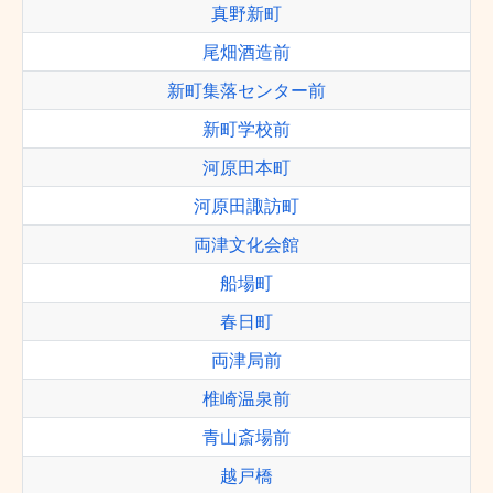
真野新町
尾畑酒造前
新町集落センター前
新町学校前
河原田本町
河原田諏訪町
両津文化会館
船場町
春日町
両津局前
椎崎温泉前
青山斎場前
越戸橋