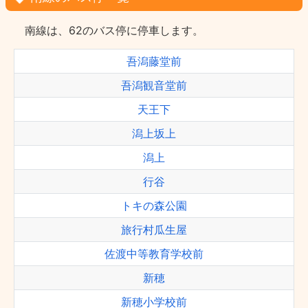
南線は、62のバス停に停車します。
吾潟藤堂前
吾潟観音堂前
天王下
潟上坂上
潟上
行谷
トキの森公園
旅行村瓜生屋
佐渡中等教育学校前
新穂
新穂小学校前