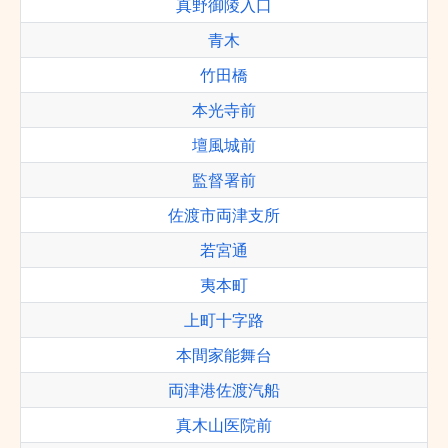
真野御陵入口
青木
竹田橋
本光寺前
壇風城前
監督署前
佐渡市両津支所
若宮通
夷本町
上町十字路
本間家能舞台
両津港佐渡汽船
真木山医院前