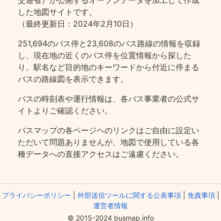
交通省）が公開するオープンデータを加工して作成
した地図サイトです。
（最終更新日：2024年2月10日）
251,694のバス停と23,608のバス路線の情報を収録
し、現在地の近くのバス停を位置情報から探した
り、駅名など目的地のキーワードから付近に停まる
バスの路線図を表示できます。
バスの時刻表や運行情報は、各バス事業者の公式サ
イトよりご確認ください。
バスマップの各ページヘのリンクはご自由に設定い
ただいて問題ありませんが、地図で使用している各
種データへの直接アクセスはご遠慮ください。
プライバシーポリシー
|
外部送信ツールに関する公表事項
|
免責事項
|
運営者情報
© 2015-2024 busmap.info