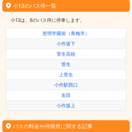
小13のバス停一覧
小13は、8のバス停に停車します。
恵明学園前（青梅市）
小作坂下
菅生高校
菅生
上菅生
小作駅西口
友田
小作坂上
バスの料金や停留所に関する記事